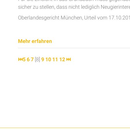
sicher zu stellen, dass nicht lediglich Neugierinte
Oberlandesgericht München, Urteil vom 17.10.20
Mehr erfahren
⏮
5
6
7
[8]
9
10
11
12
⏭