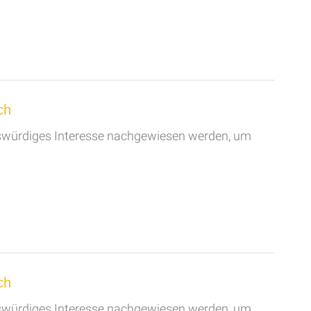
ch
swürdiges Interesse nachgewiesen werden, um
ch
swürdiges Interesse nachgewiesen werden, um